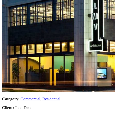
Category:
Commercial
,
Residential
Client:
Jhon Deo