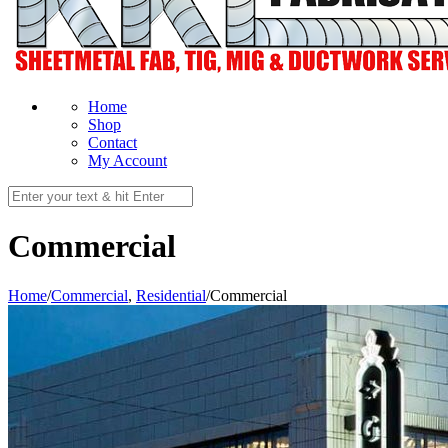
Home
Shop
Contact
My Account
Commercial
Home
/
Commercial
,
Residential
/
Commercial